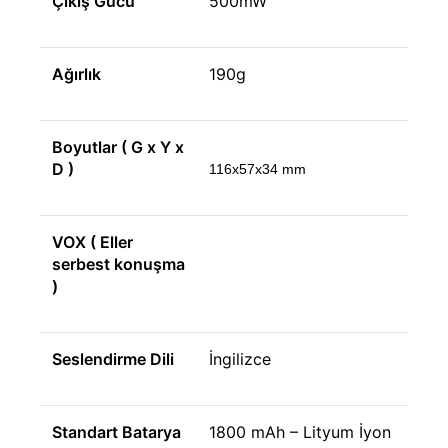
Çıkış Gücü
500mW
Ağırlık
190g
Boyutlar ( G x Y x
D )
116x57x34 mm
VOX ( Eller
serbest konuşma
)
Seslendirme Dili
İngilizce
Standart Batarya
1800 mAh – Lityum İyon